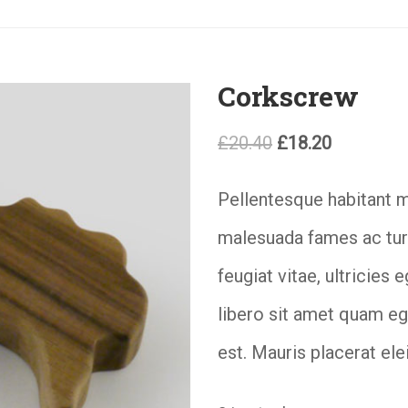
Corkscrew
Original
Current
£
20.40
£
18.20
price
price
Pellentesque habitant m
was:
is:
malesuada fames ac tur
£20.40.
£18.20.
feugiat vitae, ultricies
libero sit amet quam eg
est. Mauris placerat ele