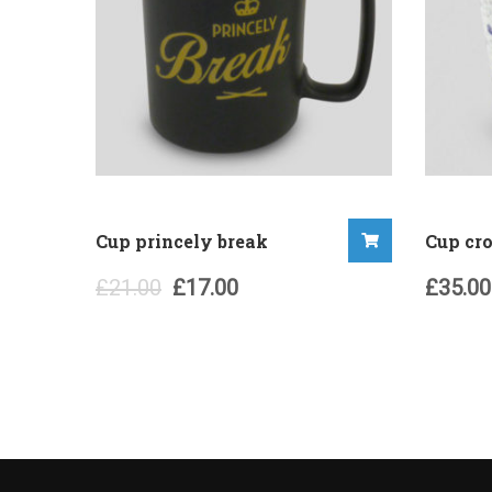
Cup princely break
Cup cr
Original
Current
£
21.00
£
17.00
£
35.00
price
price
was:
is:
£21.00.
£17.00.