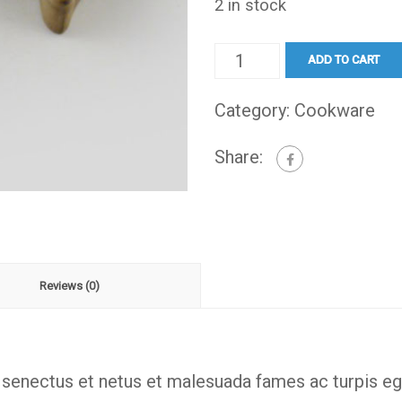
2 in stock
Corkscrew
ADD TO CART
quantity
Category:
Cookware
Share:
Reviews (0)
e senectus et netus et malesuada fames ac turpis e