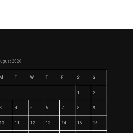
ugust 2026
M
T
W
T
F
S
S
1
2
3
4
5
6
7
8
9
10
11
12
13
14
15
16