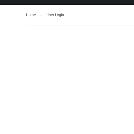
Home
User Login